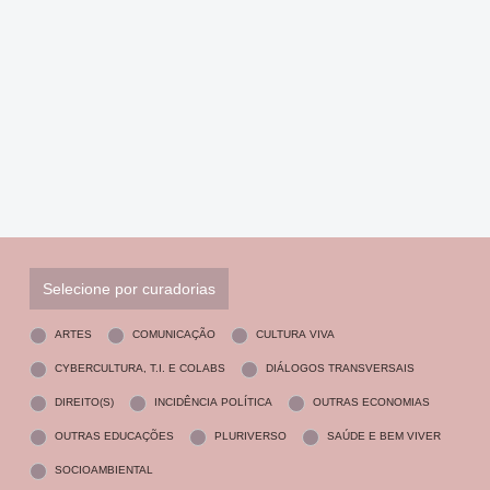
Selecione por curadorias
ARTES
COMUNICAÇÃO
CULTURA VIVA
CYBERCULTURA, T.I. E COLABS
DIÁLOGOS TRANSVERSAIS
DIREITO(S)
INCIDÊNCIA POLÍTICA
OUTRAS ECONOMIAS
OUTRAS EDUCAÇÕES
PLURIVERSO
SAÚDE E BEM VIVER
SOCIOAMBIENTAL