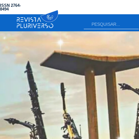
ISSN 2764-
8494