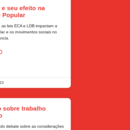
e seu efeito na
 Popular
as leis ECA e LDB impactam a
ar e os movimentos sociais no
ância.
O
023
 sobre trabalho
o
o do debate sobre as considerações