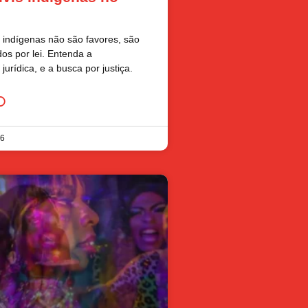
is indígenas não são favores, são
dos por lei. Entenda a
urídica, e a busca por justiça.
O
26