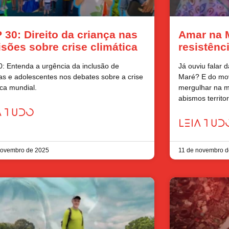
 30: Direito da criança nas
Amar na M
isões sobre crise climática
resistên
: Entenda a urgência da inclusão de
Já ouviu falar 
as e adolescentes nos debates sobre a crise
Maré? E do mo
ica mundial.
mergulhar na m
abismos territo
A TUDO
LEIA TUD
novembro de 2025
11 de novembro d