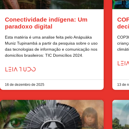
Conectividade indígena: Um
COP
paradoxo digital
dec
Esta matéria é uma analise feita pelo Anápuàka
COP30
Muniz Tupinambá a partir da pesquisa sobre o uso
crianç
das tecnologias de informação e comunicação nos
climát
domicílios brasileiros: TIC Domicílios 2024.
LEI
LEIA TUDO
16 de dezembro de 2025
13 de 