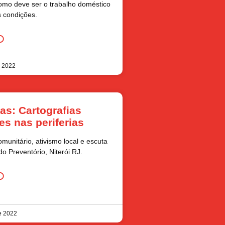
omo deve ser o trabalho doméstico
s condições.
O
e 2022
as: Cartografias
es nas periferias
unitário, ativismo local e escuta
do Preventório, Niterói RJ.
O
e 2022