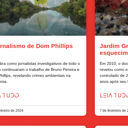
ornalismo de Dom Phillips
Jardim G
e
esquecim
ra como jornalistas investigativos de todo o
Em 2010, o docu
continuaram o trabalho de Bruno Pereira e
revelou como er
illips, revelando crimes ambientais na
controlado de 
nia.
anos após seu 
A TUDO
LEIA TUD
vereiro de 2024
7 de fevereiro de