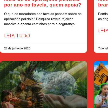
por ano na favela, quem apoia?
bra
O que os moradores das favelas pensam sobre as
Femini
operações policiais? Pesquisa revela rejeição
as ori
massiva e aponta caminhos para a segurança.
LEI
LEIA TUDO
23 de julho de 2026
7 de ju