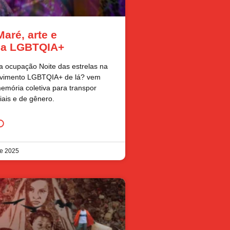
aré, arte e
cia LGBTQIA+
da ocupação Noite das estrelas na
vimento LGBTQIA+ de lá? vem
emória coletiva para transpor
riais e de gênero.
O
e 2025