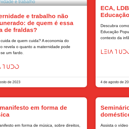
ECA, LDB 
Educação
ernidade e trabalho não
unerado: de quem é essa
Descubra como 
a de fraldas?
Educação Popul
contexto da inf
cuida de quem cuida? A economia do
o revela o quanto a maternidade pode
LEIA TUD
-se um fardo.
A TUDO
gosto de 2023
4 de agosto de 2
manifesto em forma de
Seminário
ica
doméstic
ifesto em forma de música, sobre direitos,
Assista o víde