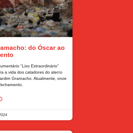
ramacho: do Óscar ao
ento
mentário “Lixo Extraordinário”
a a vida dos catadores do aterro
Jardim Gramacho. Atualmente, onze
fechamento,
O
 2024