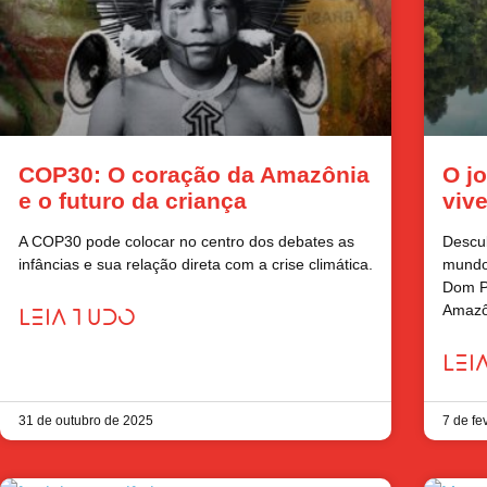
COP30: O coração da Amazônia
O j
e o futuro da criança
viv
A COP30 pode colocar no centro dos debates as
Descub
infâncias e sua relação direta com a crise climática.
mundo 
Dom Ph
Amazô
LEIA TUDO
LEI
31 de outubro de 2025
7 de fe