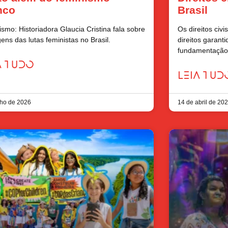
nco
Brasil
smo: Historiadora Glaucia Cristina fala sobre
Os direitos civ
gens das lutas feministas no Brasil.
direitos garanti
fundamentação j
A TUDO
LEIA TUD
lho de 2026
14 de abril de 20