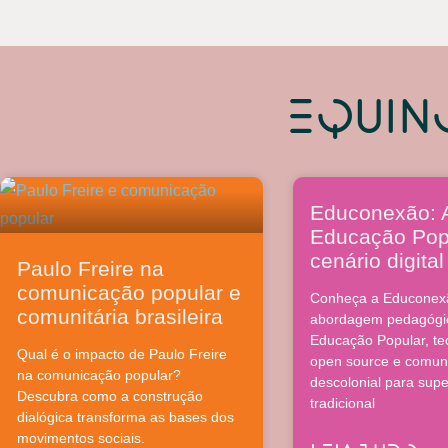
equin
Educonexão: 
Educação Pop
cenário digital
Paulo Freire na
comunicação popular e
Conheça a Educonex
comunitária brasileira
abordagem pedagógi
Educação Popular, te
Qual é o impacto de Paulo Freire
open source e comun
na comunicação popular?
descolonial para sup
Descubra como a construção
tradicional
dialógica transforma as bases dos
movimentos sociais.