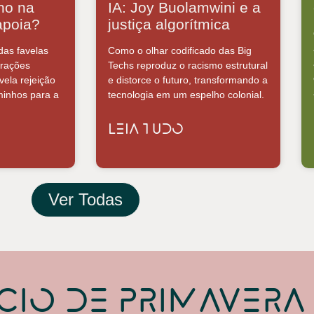
ano na
IA: Joy Buolamwini e a
apoia?
justiça algorítmica
as favelas
Como o olhar codificado das Big
rações
Techs reproduz o racismo estrutural
vela rejeição
e distorce o futuro, transformando a
minhos para a
tecnologia em um espelho colonial.
LEIA TUDO
Ver Todas
cio de Primavera