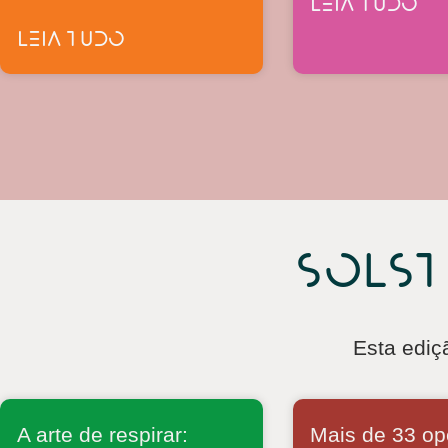
LEIA TUDO
LEIA TUDO
Solst
Esta ediçã
A arte de respirar:
Mais de 33 op