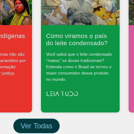
 indígenas
Como viramos o país
do leite condensado?
genas não são
Você sabia que o leite condensado
garantidos por
“matou” os doces tradicionais?
mentação
Entenda como o Brasil se tornou o
 justiça.
maior consumidor desse produto
no mundo.
LEIA TUDO
Ver Todas