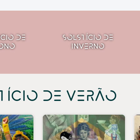
cio de
Solstício de
ono
Inverno
tício de verão