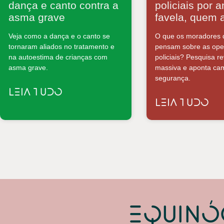
dança e canto contra a
policiais por 
asma grave
favela, quem 
Veja como a dança e o canto se
O que os moradores d
tornaram aliados no tratamento e
pensam sobre as ope
na autoestima de crianças com
policiais? Pesquisa re
asma grave.
massiva e aponta ca
segurança.
LEIA TUDO
LEIA TUDO
Equinó