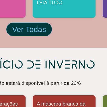
LEIA TUDO
Ver Todas
ício de inverno
o estará disponível à partir de 23/6
erações
A máscara branca da