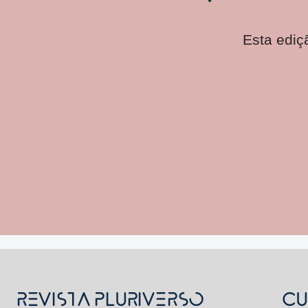
Esta ediçã
REVISTA PLURIVERSO
CU