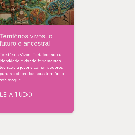
Territórios vivos, o
futuro é ancestral
Territórios Vivos: Fortalecendo a
identidade e dando ferramentas
técnicas a jovens comunicadores
para a defesa dos seus territórios
sob ataque.
LEIA TUDO