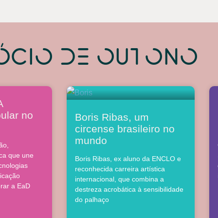
ócio de outono
A
ular no
Boris Ribas, um
circense brasileiro no
mundo
ão,
ca que une
Boris Ribas, ex aluno da ENCLO e
cnologias
reconhecida carreira artística
icação
internacional, que combina a
erar a EaD
destreza acrobática à sensibilidade
do palhaço