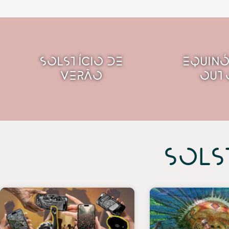
Solstício de
Equinó
Verão
Out
Sols