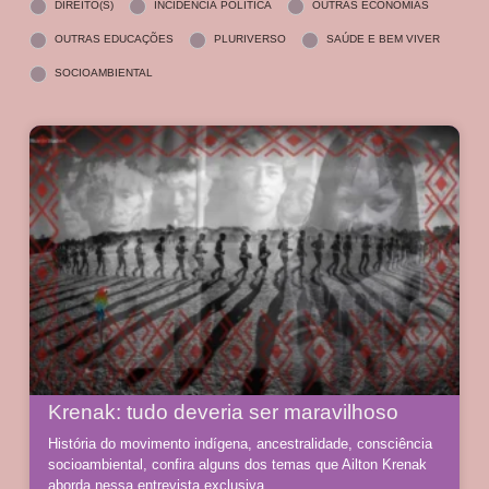
DIREITO(S)
INCIDÊNCIA POLÍTICA
OUTRAS ECONOMIAS
OUTRAS EDUCAÇÕES
PLURIVERSO
SAÚDE E BEM VIVER
SOCIOAMBIENTAL
Krenak: tudo deveria ser maravilhoso
História do movimento indígena, ancestralidade, consciência
socioambiental, confira alguns dos temas que Ailton Krenak
aborda nessa entrevista exclusiva.