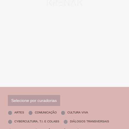
Krenak
Selecione por curadorias
ARTES
COMUNICAÇÃO
CULTURA VIVA
CYBERCULTURA, T.I. E COLABS
DIÁLOGOS TRANSVERSAIS