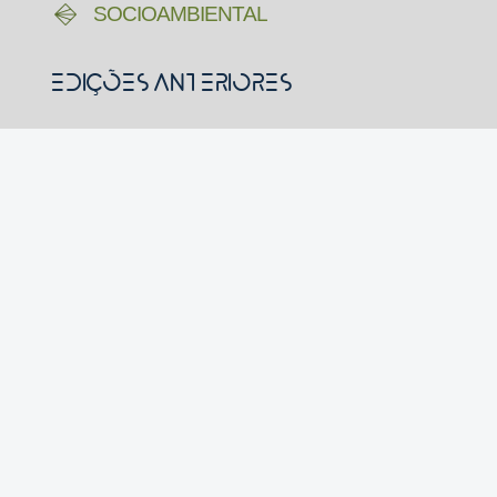
SOCIOAMBIENTAL
Edições Anteriores
VOLUME IV
VOLUME III
VOLUME II
VOLUME I
Acompanhe nas redes