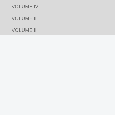
VOLUME IV
VOLUME III
VOLUME II
VOLUME I
Acompanhe nas redes
Revista Pluriverso por
Pluriverso Coletivo de
Serviços em Educação e Cultura Ltda.
utiliza
licença Creative Commons
CC BY-NC-SA 4.0