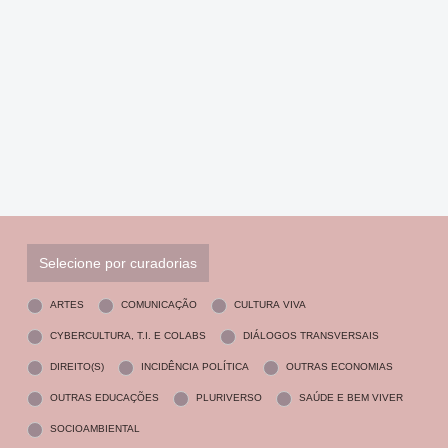
Selecione por curadorias
ARTES
COMUNICAÇÃO
CULTURA VIVA
CYBERCULTURA, T.I. E COLABS
DIÁLOGOS TRANSVERSAIS
DIREITO(S)
INCIDÊNCIA POLÍTICA
OUTRAS ECONOMIAS
OUTRAS EDUCAÇÕES
PLURIVERSO
SAÚDE E BEM VIVER
SOCIOAMBIENTAL