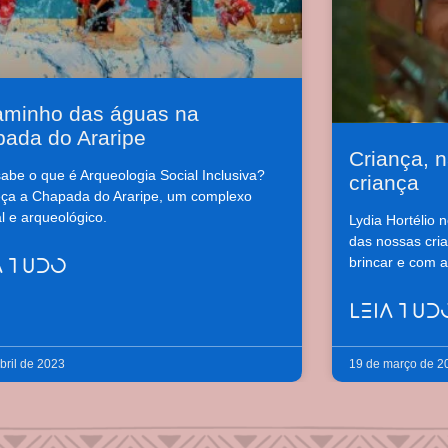
aminho das águas na
pada do Araripe
Criança, n
abe o que é Arqueologia Social Inclusiva?
criança
ça a Chapada do Araripe, um complexo
al e arqueológico.
Lydia Hortélio n
das nossas cri
brincar e com a
A TUDO
LEIA TUD
bril de 2023
19 de março de 2