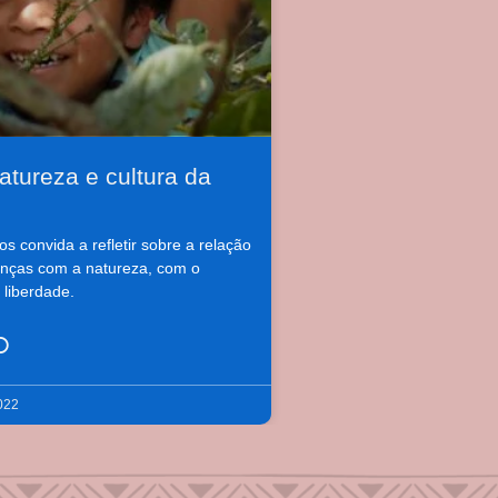
atureza e cultura da
os convida a refletir sobre a relação
anças com a natureza, com o
 liberdade.
O
022