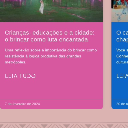
Crianças, educações e a cidade:
O c
o brincar como luta encantada
cha
Uma reflexão sobre a importância do brincar como
Você s
resistência à lógica produtiva das grandes
Conhe
metrópoles.
cultur
LEIA TUDO
LEI
7 de fevereiro de 2024
20 de a