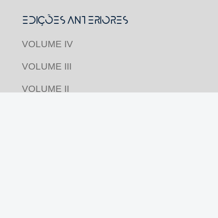
Edições Anteriores
VOLUME IV
VOLUME III
VOLUME II
VOLUME I
Acompanhe nas redes
Revista Pluriverso por
Pluriverso Coletivo de