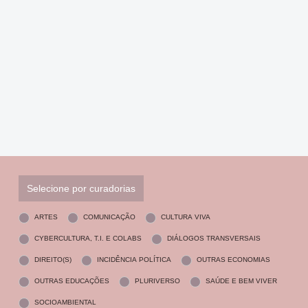
Selecione por curadorias
ARTES
COMUNICAÇÃO
CULTURA VIVA
CYBERCULTURA, T.I. E COLABS
DIÁLOGOS TRANSVERSAIS
DIREITO(S)
INCIDÊNCIA POLÍTICA
OUTRAS ECONOMIAS
OUTRAS EDUCAÇÕES
PLURIVERSO
SAÚDE E BEM VIVER
SOCIOAMBIENTAL