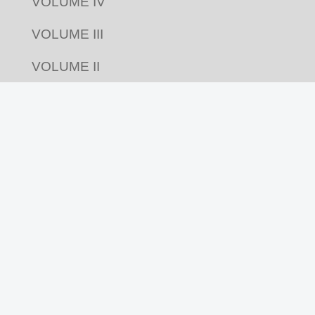
VOLUME IV
VOLUME III
VOLUME II
VOLUME I
Acompanhe nas redes
Revista Pluriverso por
Pluriverso Coletivo de
Serviços em Educação e Cultura Ltda.
utiliza
licença Creative Commons
CC BY-NC-SA 4.0
Feito com compromisso político-afetivo pela
Kangen Comunidade Criativa