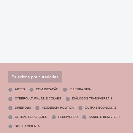
Selecione por curadorias
ARTES
COMUNICAÇÃO
CULTURA VIVA
CYBERCULTURA, T.I. E COLABS
DIÁLOGOS TRANSVERSAIS
DIREITO(S)
INCIDÊNCIA POLÍTICA
OUTRAS ECONOMIAS
OUTRAS EDUCAÇÕES
PLURIVERSO
SAÚDE E BEM VIVER
SOCIOAMBIENTAL