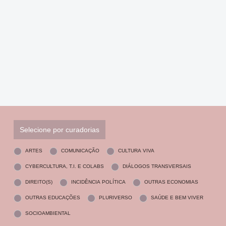
Selecione por curadorias
ARTES
COMUNICAÇÃO
CULTURA VIVA
CYBERCULTURA, T.I. E COLABS
DIÁLOGOS TRANSVERSAIS
DIREITO(S)
INCIDÊNCIA POLÍTICA
OUTRAS ECONOMIAS
OUTRAS EDUCAÇÕES
PLURIVERSO
SAÚDE E BEM VIVER
SOCIOAMBIENTAL