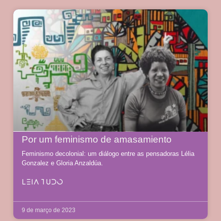
Por um feminismo de amasamiento
Feminismo decolonial: um diálogo entre as pensadoras Lélia
Gonzalez e Gloria Anzaldúa.
LEIA TUDO
9 de março de 2023