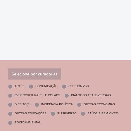
Selecione por curadorias
ARTES
COMUNICAÇÃO
CULTURA VIVA
CYBERCULTURA, T.I. E COLABS
DIÁLOGOS TRANSVERSAIS
DIREITO(S)
INCIDÊNCIA POLÍTICA
OUTRAS ECONOMIAS
OUTRAS EDUCAÇÕES
PLURIVERSO
SAÚDE E BEM VIVER
SOCIOAMBIENTAL