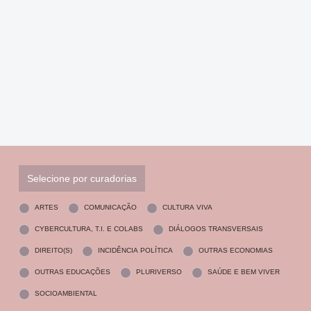
Selecione por curadorias
ARTES
COMUNICAÇÃO
CULTURA VIVA
CYBERCULTURA, T.I. E COLABS
DIÁLOGOS TRANSVERSAIS
DIREITO(S)
INCIDÊNCIA POLÍTICA
OUTRAS ECONOMIAS
OUTRAS EDUCAÇÕES
PLURIVERSO
SAÚDE E BEM VIVER
SOCIOAMBIENTAL