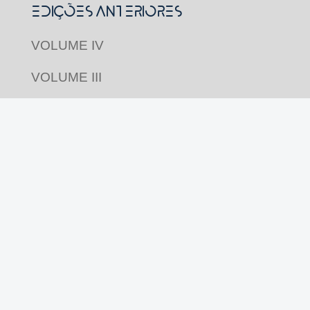
Edições Anteriores
VOLUME IV
VOLUME III
VOLUME II
VOLUME I
Acompanhe nas redes
Revista Pluriverso por
Pluriverso Coletivo de
Serviços em Educação e Cultura Ltda.
utiliza
licença Creative Commons