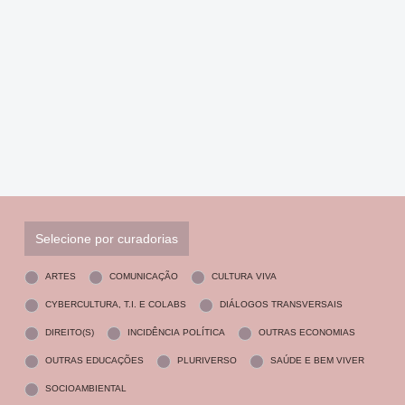
Selecione por curadorias
ARTES
COMUNICAÇÃO
CULTURA VIVA
CYBERCULTURA, T.I. E COLABS
DIÁLOGOS TRANSVERSAIS
DIREITO(S)
INCIDÊNCIA POLÍTICA
OUTRAS ECONOMIAS
OUTRAS EDUCAÇÕES
PLURIVERSO
SAÚDE E BEM VIVER
SOCIOAMBIENTAL