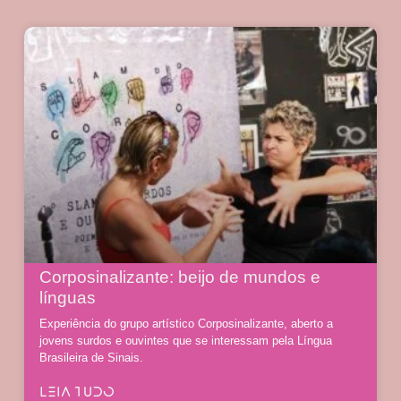
Corposinalizante: beijo de mundos e
línguas
Experiência do grupo artístico Corposinalizante, aberto a
jovens surdos e ouvintes que se interessam pela Língua
Brasileira de Sinais.
LEIA TUDO