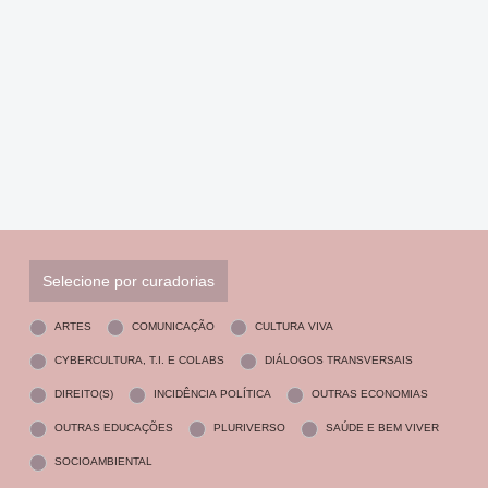
Selecione por curadorias
ARTES
COMUNICAÇÃO
CULTURA VIVA
CYBERCULTURA, T.I. E COLABS
DIÁLOGOS TRANSVERSAIS
DIREITO(S)
INCIDÊNCIA POLÍTICA
OUTRAS ECONOMIAS
OUTRAS EDUCAÇÕES
PLURIVERSO
SAÚDE E BEM VIVER
SOCIOAMBIENTAL