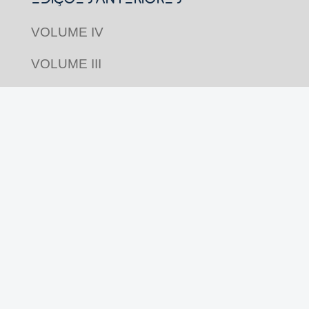
VOLUME IV
VOLUME III
VOLUME II
VOLUME I
Acompanhe nas redes
Revista Pluriverso por
Pluriverso Coletivo de
Serviços em Educação e Cultura Ltda.
utiliza
licença Creative Commons
CC BY-NC-SA 4.0