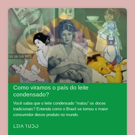
Como viramos o país do leite
condensado?
Você sabia que o leite condensado “matou” os doces
tradicionais? Entenda como o Brasil se tornou o maior
consumidor desse produto no mundo.
LEIA TUDO