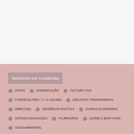
Selecione por curadorias
ARTES
COMUNICAÇÃO
CULTURA VIVA
CYBERCULTURA, T.I. E COLABS
DIÁLOGOS TRANSVERSAIS
DIREITO(S)
INCIDÊNCIA POLÍTICA
OUTRAS ECONOMIAS
OUTRAS EDUCAÇÕES
PLURIVERSO
SAÚDE E BEM VIVER
SOCIOAMBIENTAL