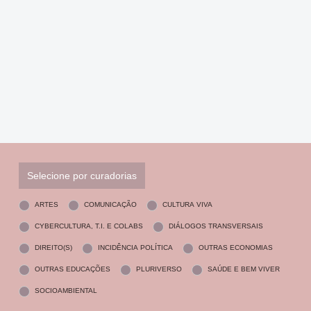
Selecione por curadorias
ARTES
COMUNICAÇÃO
CULTURA VIVA
CYBERCULTURA, T.I. E COLABS
DIÁLOGOS TRANSVERSAIS
DIREITO(S)
INCIDÊNCIA POLÍTICA
OUTRAS ECONOMIAS
OUTRAS EDUCAÇÕES
PLURIVERSO
SAÚDE E BEM VIVER
SOCIOAMBIENTAL