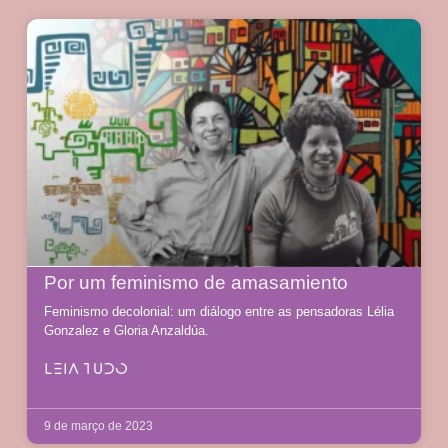
Por um feminismo de amasamiento
Feminismo decolonial: um diálogo entre as pensadoras Lélia
Gonzalez e Gloria Anzaldúa.
LEIA TUDO
9 de março de 2023