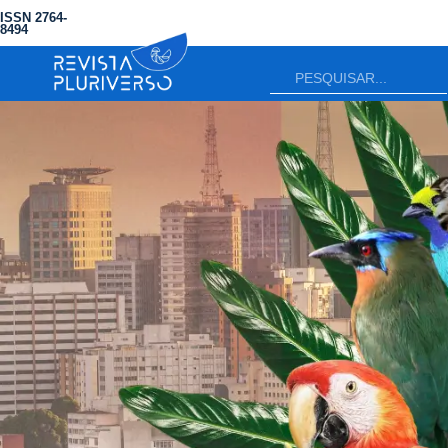
ISSN 2764-
8494