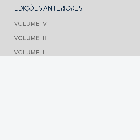
Edições Anteriores
VOLUME IV
VOLUME III
VOLUME II
VOLUME I
Acompanhe nas redes
Revista Pluriverso por
Pluriverso Coletivo de
Serviços em Educação e Cultura Ltda.
utiliza