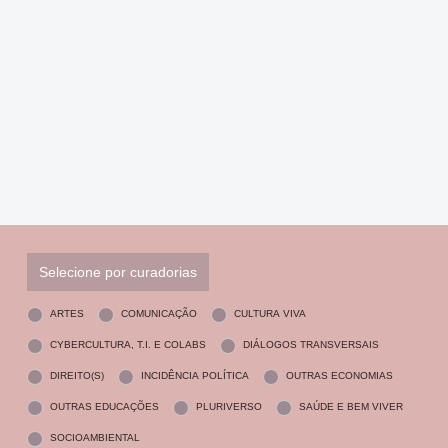
Selecione por curadorias
ARTES
COMUNICAÇÃO
CULTURA VIVA
CYBERCULTURA, T.I. E COLABS
DIÁLOGOS TRANSVERSAIS
DIREITO(S)
INCIDÊNCIA POLÍTICA
OUTRAS ECONOMIAS
OUTRAS EDUCAÇÕES
PLURIVERSO
SAÚDE E BEM VIVER
SOCIOAMBIENTAL