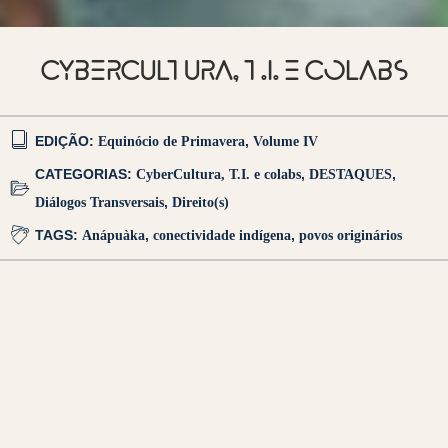
CYBERCULTURA, T.I. E COLABS
EDIÇÃO:
Equinócio de Primavera
,
Volume IV
CATEGORIAS:
CyberCultura, T.I. e colabs
,
DESTAQUES
,
Diálogos Transversais
,
Direito(s)
TAGS:
Anápuàka
,
conectividade indígena
,
povos originários