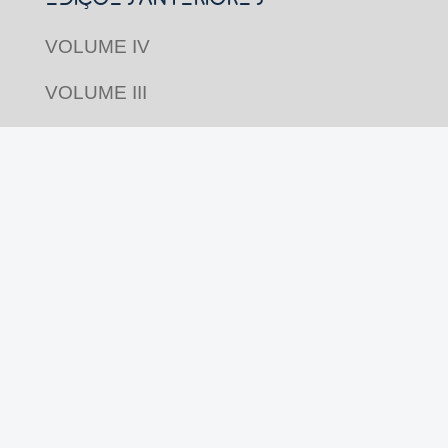
VOLUME IV
VOLUME III
VOLUME II
VOLUME I
Acompanhe nas redes
Revista Pluriverso por
Pluriverso Coletivo de
Serviços em Educação e Cultura Ltda.
utiliza
licença Creative Commons
CC BY-NC-SA 4.0