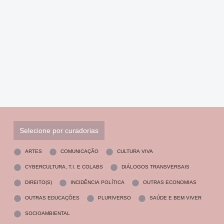
Selecione por curadorias
ARTES
COMUNICAÇÃO
CULTURA VIVA
CYBERCULTURA, T.I. E COLABS
DIÁLOGOS TRANSVERSAIS
DIREITO(S)
INCIDÊNCIA POLÍTICA
OUTRAS ECONOMIAS
OUTRAS EDUCAÇÕES
PLURIVERSO
SAÚDE E BEM VIVER
SOCIOAMBIENTAL