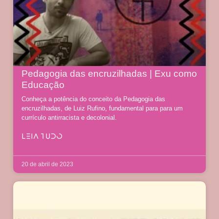
Pedagogia das encruzilhadas | Exu como
Educação
Conheça a potência do conceito da Pedagogia das
encruzilhadas, de Luiz Rufino, fundamental para para um
currículo antirracista e decolonial.
LEIA TUDO
20 de abril de 2023