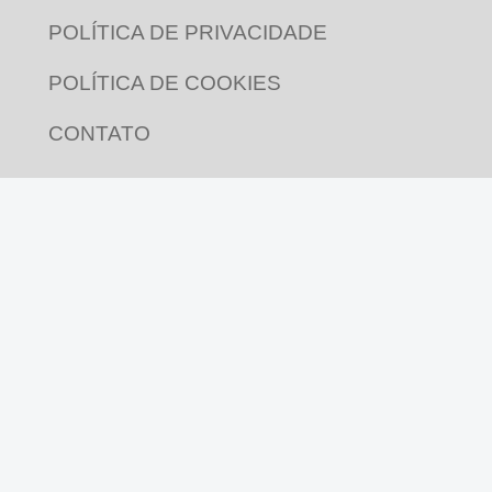
POLÍTICA DE PRIVACIDADE
POLÍTICA DE COOKIES
CONTATO
CURADORIAS
ARTES
COMUNICAÇÃO
CULTURA VIVA
CYBERCULTURA, T.I. E COLABS
DIÁLOGOS TRANSVERSAIS
DIREITO(S)
EDITORIAL PLURIVERSO