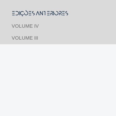
Edições Anteriores
VOLUME IV
VOLUME III
VOLUME II
VOLUME I
Acompanhe nas redes
Revista Pluriverso por
Pluriverso Coletivo de