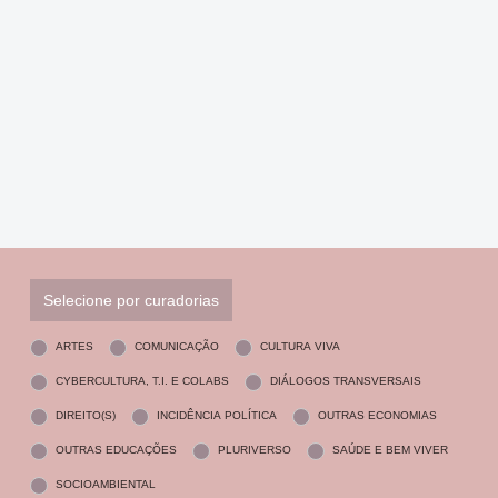
Selecione por curadorias
ARTES
COMUNICAÇÃO
CULTURA VIVA
CYBERCULTURA, T.I. E COLABS
DIÁLOGOS TRANSVERSAIS
DIREITO(S)
INCIDÊNCIA POLÍTICA
OUTRAS ECONOMIAS
OUTRAS EDUCAÇÕES
PLURIVERSO
SAÚDE E BEM VIVER
SOCIOAMBIENTAL