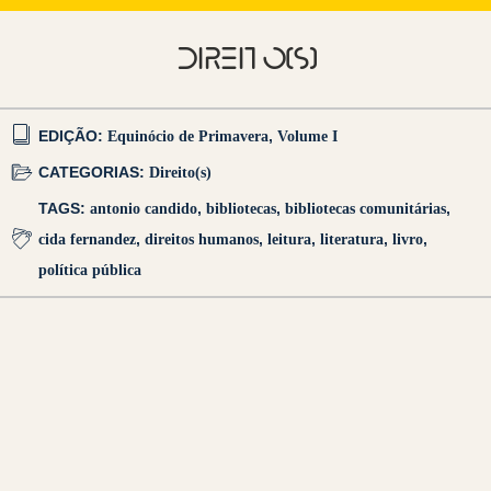
DIREITO(S)
EDIÇÃO:
Equinócio de Primavera
,
Volume I
CATEGORIAS:
Direito(s)
TAGS:
antonio candido
,
bibliotecas
,
bibliotecas comunitárias
,
cida fernandez
,
direitos humanos
,
leitura
,
literatura
,
livro
,
política pública