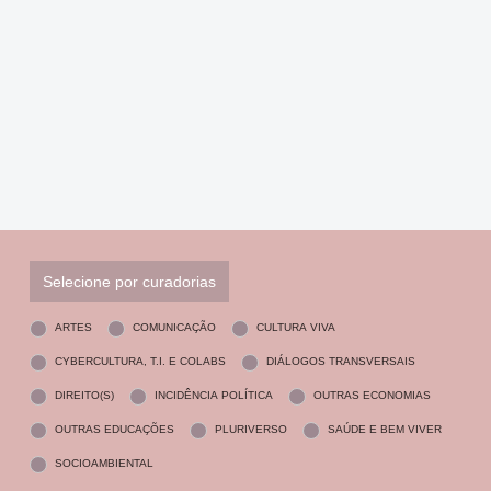
Selecione por curadorias
ARTES
COMUNICAÇÃO
CULTURA VIVA
CYBERCULTURA, T.I. E COLABS
DIÁLOGOS TRANSVERSAIS
DIREITO(S)
INCIDÊNCIA POLÍTICA
OUTRAS ECONOMIAS
OUTRAS EDUCAÇÕES
PLURIVERSO
SAÚDE E BEM VIVER
SOCIOAMBIENTAL