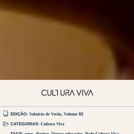
CULTURA VIVA
EDIÇÃO:
Solstício de Verão
,
Volume III
CATEGORIAS:
Cultura Viva
TAGS:
artes
,
direitos
,
Outras educações
,
Rede Cultura Viva
,