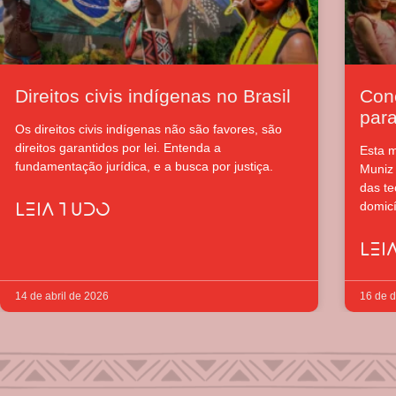
Direitos civis indígenas no Brasil
Con
para
Os direitos civis indígenas não são favores, são
direitos garantidos por lei. Entenda a
Esta m
fundamentação jurídica, e a busca por justiça.
Muniz 
das te
domicí
LEIA TUDO
LEI
14 de abril de 2026
16 de 