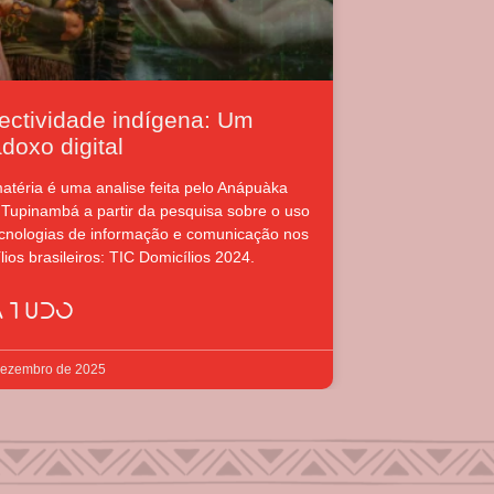
ectividade indígena: Um
doxo digital
atéria é uma analise feita pelo Anápuàka
Tupinambá a partir da pesquisa sobre o uso
cnologias de informação e comunicação nos
lios brasileiros: TIC Domicílios 2024.
A TUDO
dezembro de 2025