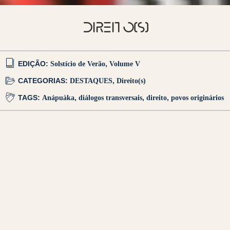
DIREITO(S)
EDIÇÃO:
Solstício de Verão
,
Volume V
CATEGORIAS:
DESTAQUES
,
Direito(s)
TAGS:
Anápuàka
,
diálogos transversais
,
direito
,
povos originários